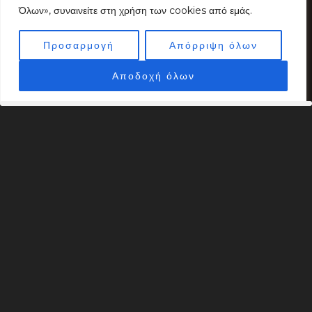
Όλων», συναινείτε στη χρήση των cookies από εμάς.
Προσαρμογή
Απόρριψη όλων
Αποδοχή όλων
Η εταιρεία μας με συνεχή και δυναμική παρουσία
στον τομέα της ψηφιακής τεχνολογίας,
ενδιαφέρεται να προσλάβει άτομο για την
οικονομική διαχείριση, παρακολούθηση και
ανάλυση των εταιρικών οικονομικών στοιχείων,
σε συνεργασία με την ομάδα και τον εξωτερικό